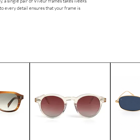
ly, a single pair of Viveur frames takes weeks
worldwide.
to every detail ensures that your frame is
If for any reason yo
product, you can ret
Please contact our 