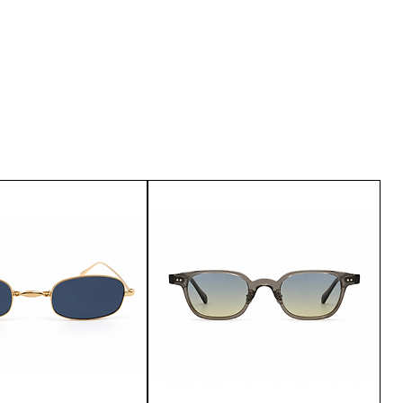
u are not satisfied with the
urn it within 15 days of delivery.
customer service.