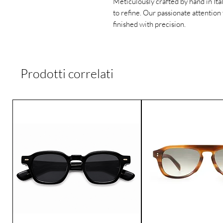
Meticulously crafted by hand in Ita
to refine. Our passionate attention 
finished with precision.
Prodotti correlati