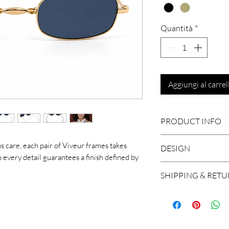
Quantità
*
Aggiungi al carrel
PRODUCT INFO
s care, each pair of Viveur frames takes
DESIGN
Metal
 every detail guarantees a finish defined by
Size: 44-24-150
Trendy colours and
SHIPPING & RET
Made in italy
AZUR perfect for y
Nylon, Anti- Gla
We ship worldwide, 
100% UV Protec
and Brazil. A shipm
Unisex
working days in Eu
Limited Edition