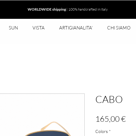
WORLDWIDE shipping
| 100% handcrafted in Italy
SUN
VISTA
ARTIGIANALITA'
CHI SIAMO
CABO
Pr
165,00 €
Colors
*