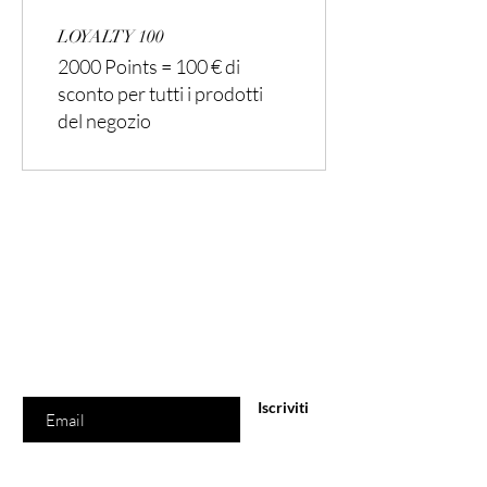
LOYALTY 100
2000 Points = 100 € di
sconto per tutti i prodotti
del negozio
Entra nel
mondo VIVEUR
Iscriviti alla nostra newsletter per offerte e sconti
esclusivi.
Inserisci la tua e-mail
Iscriviti