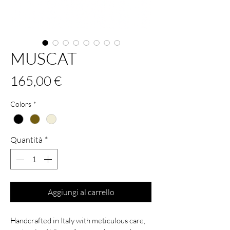
MUSCAT
Prezzo
165,00 €
Colors
*
Quantità
*
Aggiungi al carrello
Handcrafted in Italy with meticulous care,