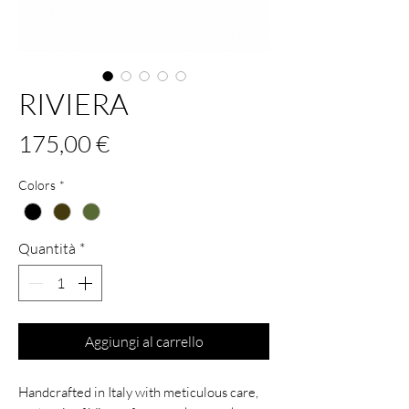
RIVIERA
Prezzo
175,00 €
Colors
*
Quantità
*
Aggiungi al carrello
Handcrafted in Italy with meticulous care,