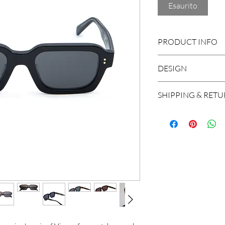
Esaurito
PRODUCT INFO
DESIGN
Mazzucchelli cel
Size: 52-20-145
Square and defined 
SHIPPING & RET
Handcrafted in I
design.
2 base lens with 
We ship worldwide, 
treatment
and Brazil. A shipm
100% UV Protec
working days in Eu
Unisex
worldwide.
If for any reason yo
product, you can ret
Please contact our 