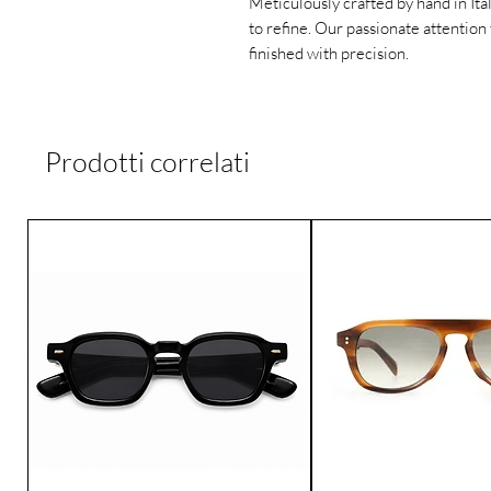
Meticulously crafted by hand in Ita
to refine. Our passionate attention 
finished with precision.
Prodotti correlati