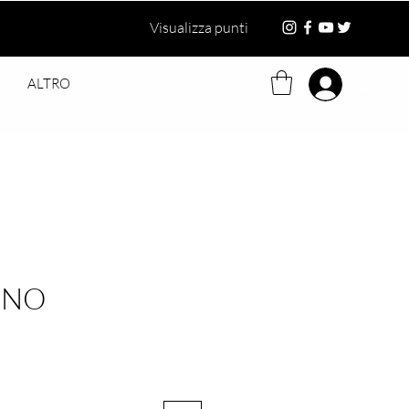
Visualizza punti
ALTRO
Log in
INO
ezzo