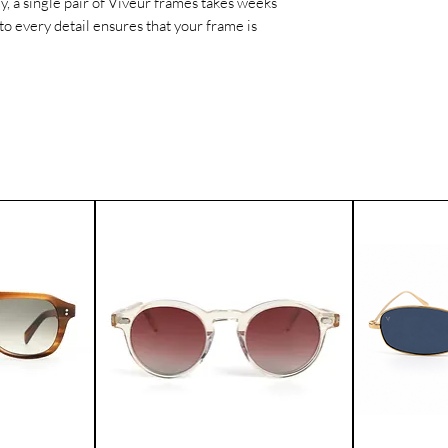
ly, a single pair of Viveur frames takes weeks
to every detail ensures that your frame is