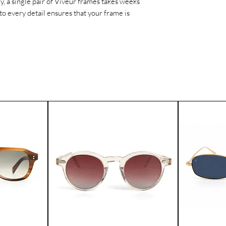
ly, a single pair of Viveur frames takes weeks
worldwide.
to every detail ensures that your frame is
If for any reason yo
product, you can ret
Please contact our 