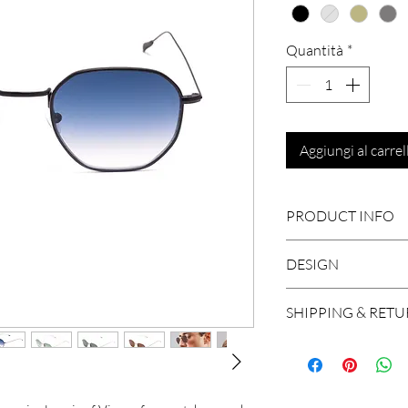
Quantità
*
Aggiungi al carrel
PRODUCT INFO
Size 50-21-145
DESIGN
Adjustable nose
Medical Steel
Cool, elegant and de
SHIPPING & RET
Ultralight
handcrafted in Italy
Handcrafted in I
We ship worldwide, 
Base 2 zero lens 
and Brazil. A shipm
100% UV Protec
working days in Eu
Unisex