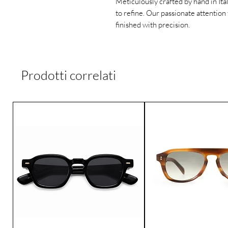
Meticulously crafted by hand in Ita
to refine. Our passionate attention 
finished with precision.
Prodotti correlati