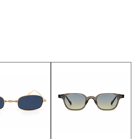
u are not satisfied with the
urn it within 15 days of delivery.
customer service.