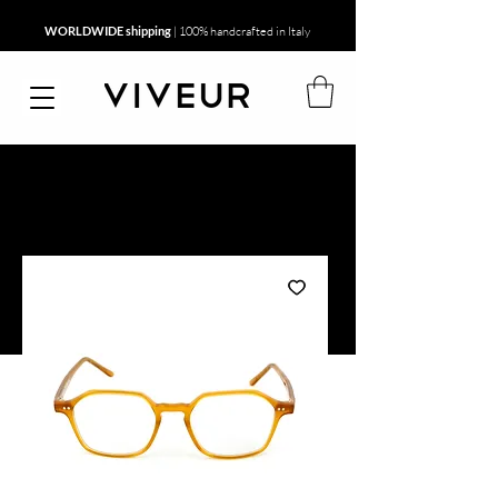
WORLDWIDE shipping
| 100% handcrafted in Italy