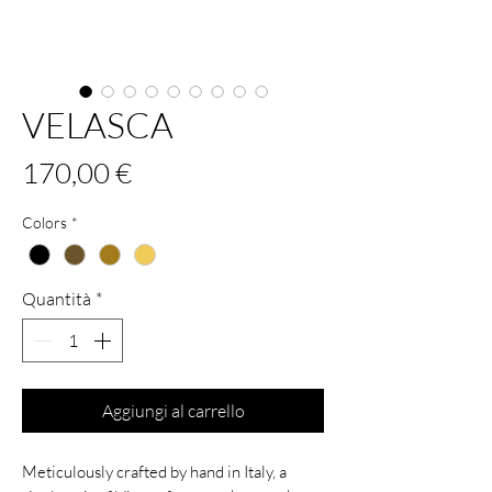
VELASCA
Prezzo
170,00 €
Colors
*
Quantità
*
Aggiungi al carrello
Meticulously crafted by hand in Italy, a