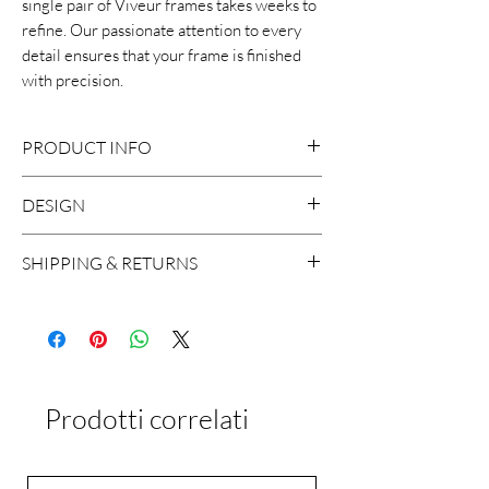
single pair of Viveur frames takes weeks to
refine. Our passionate attention to every
detail ensures that your frame is finished
with precision.
PRODUCT INFO
DESIGN
Mazzucchelli cellulose acetate
Size:50-18-145
SHIPPING & RETURNS
Handcrafted in Italy
We ship worldwide, with the exception
to Russia and Brazil. A shipment usually
takes around 2 working days in Europe
and 5 working days worldwide.
Prodotti correlati
If for any reason you are not satisfied
with the product, you can return it
within 15 days of delivery. Please