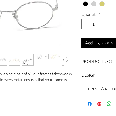
Quantità
*
Aggiungi al carrel
PRODUCT INFO
ly, a single pair of Viveur frames takes weeks
DESIGN
Medical Steel
to every detail ensures that your frame is
100% UVA/UVB p
SHIPPING & RET
Size: 47-21-145
Handcrafted in I
We ship worldwide, 
Adjustable nose
and Brazil. A shipm
working days in Eu