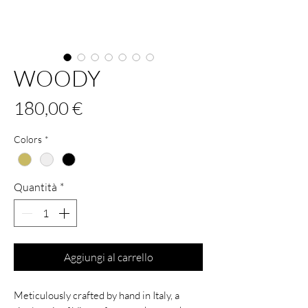
WOODY
Prezzo
180,00 €
Colors
*
Quantità
*
Aggiungi al carrello
Meticulously crafted by hand in Italy, a