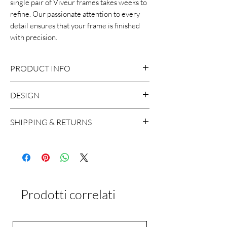
single pair of Viveur frames takes weeks to
refine. Our passionate attention to every
detail ensures that your frame is finished
with precision.
PRODUCT INFO
DESIGN
Medical Steel and Mazzucchelli
Cellulose Acetate
SHIPPING & RETURNS
100% UVA/UVB protection
Size: 50-21-145
We ship worldwide, with the exception
Handcrafted in Italy
to Russia and Brazil. A shipment usually
Adjustable nose pads
takes around 2 working days in Europe
and 5 working days worldwide.
Prodotti correlati
If for any reason you are not satisfied
with the product, you can return it
within 15 days of delivery. Please