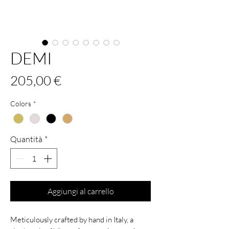
DEMI
Prezzo
205,00 €
Colors
*
Quantità
*
Aggiungi al carrello
Meticulously crafted by hand in Italy, a