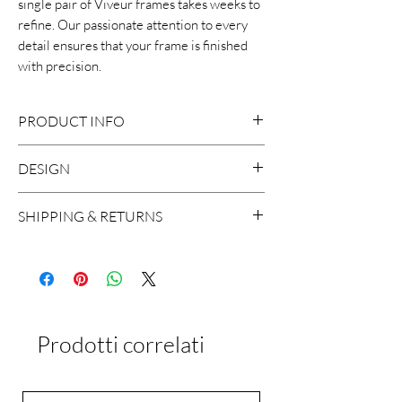
single pair of Viveur frames takes weeks to
refine. Our passionate attention to every
detail ensures that your frame is finished
with precision.
PRODUCT INFO
Medical Steel and Mazzucchelli
DESIGN
Cellulose Acetate
Size:56-17-140
SHIPPING & RETURNS
Handcrafted in Italy
Adjustable nose pads
We ship worldwide, with the exception
to Russia and Brazil. A shipment usually
takes around 2 working days in Europe
and 5 working days worldwide.
Prodotti correlati
If for any reason you are not satisfied
with the product, you can return it
within 15 days of delivery. Please